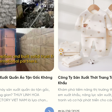
Xuất Quần Áo Tận Gốc Không
Công Ty Sản Xuất Thời Trang T
Khẩu
máy sản xuất quần áo tận gốc,
Khám phá tiềm năng thị trường th
ng gian? THUY LINH HOA
em xuất khẩu, năng lực sản xuất,
TORY VIET NAM là lựa chọn
tranh và cơ hội phát triển cho cá
uy trình chuyên nghiệp, chất
xuất. Tìm hiểu về xu hướng tiêu 
 giá cạnh tranh.
ảnh hưởng đến ngành.
16/09/2025