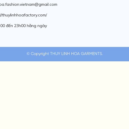
hoa.fashion.vietnam@gmail.com
//thuylinhhoafactory.com/
7h00 đến 23h00 hằng ngày
© Copyright THUY LINH HOA GARMENTS.