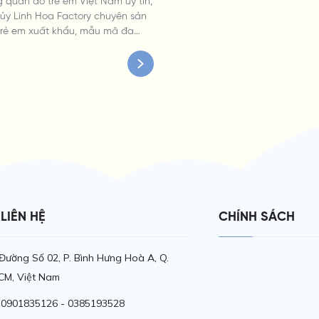
 quần áo trẻ em Việt Nam uy tín,
ủy Linh Hoa Factory chuyên sản
trẻ em xuất khẩu, mẫu mã đa
ạnh tranh. Liên hệ ngay!
LIÊN HỆ
CHÍNH SÁCH
, Đường Số 02, P. Bình Hưng Hoà A, Q.
CM, Việt Nam
ệ: 0901835126 - 0385193528