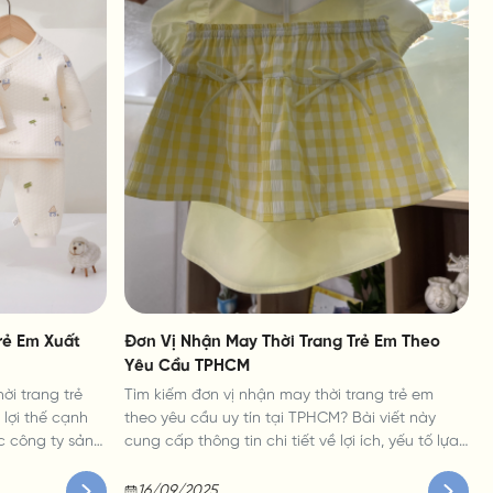
rẻ Em Xuất
Đơn Vị Nhận May Thời Trang Trẻ Em Theo
Yêu Cầu TPHCM
ời trang trẻ
Tìm kiếm đơn vị nhận may thời trang trẻ em
 lợi thế cạnh
theo yêu cầu uy tín tại TPHCM? Bài viết này
c công ty sản
cung cấp thông tin chi tiết về lợi ích, yếu tố lựa
dùng và yếu tố
chọn và xu hướng thời trang trẻ em, giúp bạn
đưa ra quyết định tốt nhất.
16/09/2025