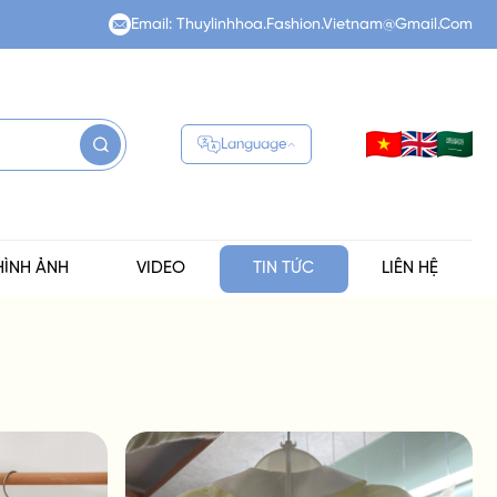
Email: Thuylinhhoa.fashion.vietnam@gmail.com
Language
Translate
HÌNH ẢNH
VIDEO
TIN TỨC
LIÊN HỆ