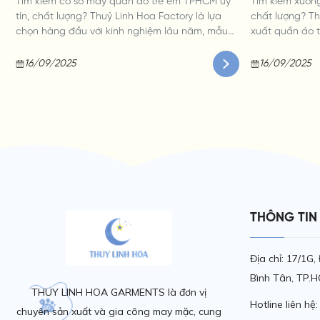
Tìm kiếm cơ sở may quần áo trẻ em TPHCM uy
Tìm kiếm xưởng
tín, chất lượng? Thuỷ Linh Hoa Factory là lựa
chất lượng? Th
chọn hàng đầu với kinh nghiệm lâu năm, mẫu
xuất quần áo 
mã đa dạng, chất liệu an toàn và giá cả cạnh
dạng, giá cả c
tranh. Liên hệ ngay!
16/09/2025
16/09/2025
THÔNG TIN 
Địa chỉ: 17/1G
Bình Tân, TP.H
THUY LINH HOA GARMENTS là đơn vị
Hotline liên h
chuyên sản xuất và gia công may mặc, cung