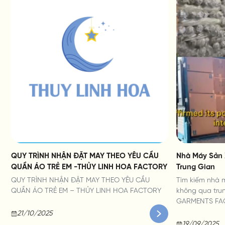
QUY TRÌNH NHẬN ĐẶT MAY THEO YÊU CẦU
Nhà Máy Sản 
QUẦN ÁO TRẺ EM -THỦY LINH HOA FACTORY
Trung Gian
QUY TRÌNH NHẬN ĐẶT MAY THEO YÊU CẦU
Tìm kiếm nhà 
QUẦN ÁO TRẺ EM – THỦY LINH HOA FACTORY
không qua tru
GARMENTS FAC
hàng đầu với q
21/10/2025
lượng đảm bảo,
19/09/2025