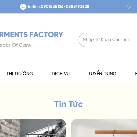
Hotline:
0901835126
-
0385193528
THỊ TRƯỜNG
DỊCH VỤ
TUYỂN DỤNG
Tin Tức