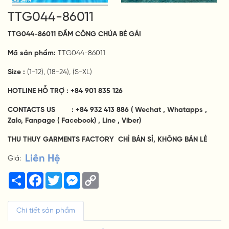
TTG044-86011
TTG044-86011 ĐẦM CÔNG CHÚA BÉ GÁI
Mã sản phẩm:
TTG044-86011
Size :
(1-12), (18-24), (S-XL)
HOTLINE HỖ TRỢ : +84 901 835 126
CONTACTS US : +84 932 413 886
( Wechat , Whatapps ,
Zalo, Fanpage ( Facebook) , Line , Viber)
THU THUY GARMENTS FACTORY CHỈ BÁN SỈ, KHÔNG BÁN LẺ
Liên Hệ
Giá:
Share
Facebook
Twitter
Messenger
Copy
Link
Chi tiết sản phẩm