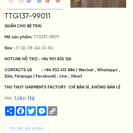
TTG137-99011
QUẦN CHO
BÉ
TRAI
Mã sản phẩm:
TTG137-99011
Size :
(1-12), (18-24), (S-XL)
HOTLINE HỖ TRỢ : +84 901 835 126
CONTACTS US : +84 932 413 886
( Wechat , Whatapps ,
Zalo, Fanpage ( Facebook) , Line , Viber)
THU THUY GARMENTS FACTORY CHỈ BÁN SỈ, KHÔNG BÁN LẺ
Liên Hệ
Giá:
Share
Facebook
Twitter
Messenger
Copy
Link
Chi tiết sản phẩm