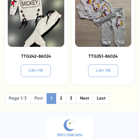
TTG242-86024
TTG251-86024
Liên Hệ
Liên Hệ
Page 1/3
First
1
2
3
Next
Last