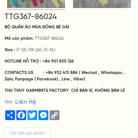
TTG367-86024
BỘ
QUẦN ÁO
MÙA ĐÔNG
BÉ GÁI
Mã sản phẩm:
TTG367-86024
Size :
(1-12), (18-24), (S-XL)
HOTLINE HỖ TRỢ : +84 901 835 126
CONTACTS US : +84 932 413 886
( Wechat , Whatapps ,
Zalo, Fanpage ( Facebook) , Line , Viber)
THU THUY GARMENTS FACTORY CHỈ BÁN SỈ, KHÔNG BÁN LẺ
Liên Hệ
Giá:
Share
Facebook
Twitter
Messenger
Copy
Link
Chi tiết sản phẩm