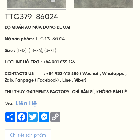
TTG379-86024
BỘ
QUẦN ÁO
MÙA ĐÔNG
BÉ GÁI
Mã sản phẩm:
TTG379-86024
Size :
(1-12), (18-24), (S-XL)
HOTLINE HỖ TRỢ : +84 901 835 126
CONTACTS US : +84 932 413 886
( Wechat , Whatapps ,
Zalo, Fanpage ( Facebook) , Line , Viber)
THU THUY GARMENTS FACTORY CHỈ BÁN SỈ, KHÔNG BÁN LẺ
Liên Hệ
Giá:
Share
Facebook
Twitter
Messenger
Copy
Link
Chi tiết sản phẩm