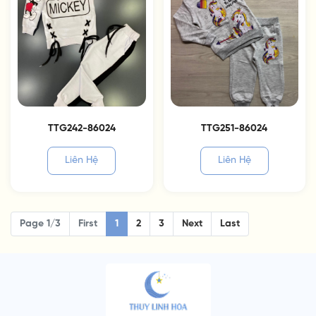
TTG242-86024
TTG251-86024
Liên Hệ
Liên Hệ
Page 1/3
First
1
2
3
Next
Last